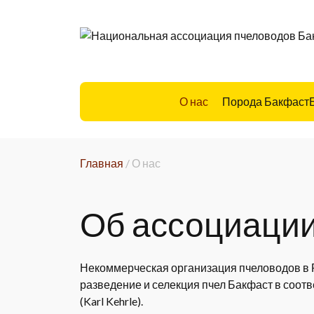
Skip
to
content
О нас
Порода Бакфаст
Главная
/
О нас
Об ассоциаци
Некоммерческая организация пчеловодов в Р
разведение и селекция пчел Бакфаст в соот
(Karl Kehrle).