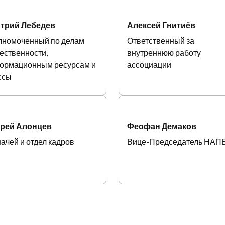
трий Лебедев
Алексей Гнитиёв
лномоченный по делам
Ответственный за
ественности,
внутреннюю работу
ормационным ресурсам и
ассоциации
ссы
рей Алонцев
Феофан Демаков
ачей и отдел кадров
Вице-Председатель НАП