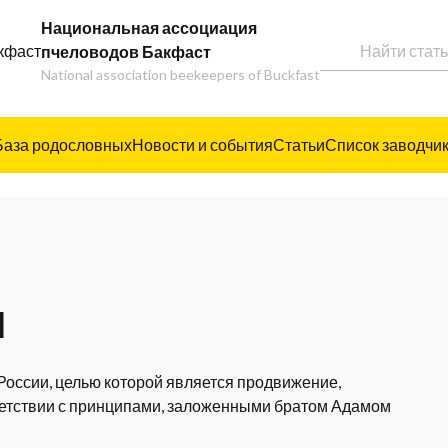
Национальная ассоциация
пчеловодов Бакфаст
National association beekeepers of Buckfast
База родословных
Новости и события
Статьи
Список заводчи
и
оссии, целью которой является продвижение,
ветствии с принципами, заложенными братом Адамом