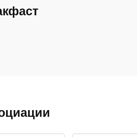
акфаст
социации