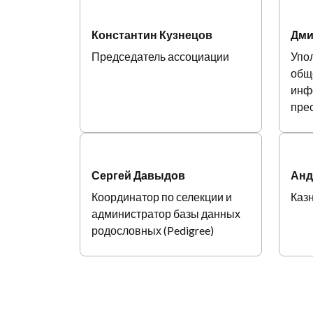
Константин Кузнецов
Дми
Председатель ассоциации
Упо
общ
инф
пре
Сергей Давыдов
Анд
Координатор по селекции и
Казн
администратор базы данных
родословных (Pedigree)