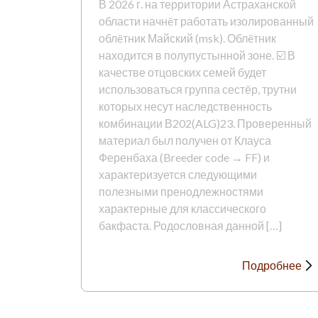
В 2026 г. на территории Астраханской
области начнëт работать изолированный
облëтник Майский (msk). Облëтник
находится в полупустынной зоне. ☑️ В
качестве отцовских семей будет
использоваться группа сестёр, трутни
которых несут наследственность
комбинации В202(ALG)23. Проверенный
материал был получен от Клауса
Ференбаха (Breeder code → FF) и
характеризуется следующими
полезными пренодлежностями
характерные для классического
бакфаста. Родословная данной […]
Подробнее