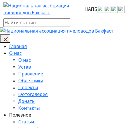
Skip
НАПБ
to
content
Главная
О нас
О нас
Устав
Правление
Облетники
Проекты
Фотогалерея
Донаты
Контакты
Полезное
Статьи