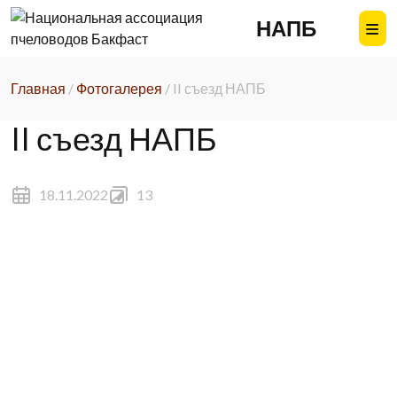
Skip
НАПБ
to
content
Главная
/
Фотогалерея
/
II съезд НАПБ
II съезд НАПБ
18.11.2022
13