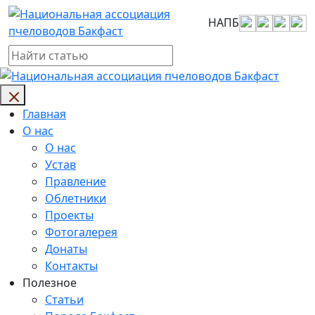
Skip
НАПБ
to
content
Главная
О нас
О нас
Устав
Правление
Облетники
Проекты
Фотогалерея
Донаты
Контакты
Полезное
Статьи