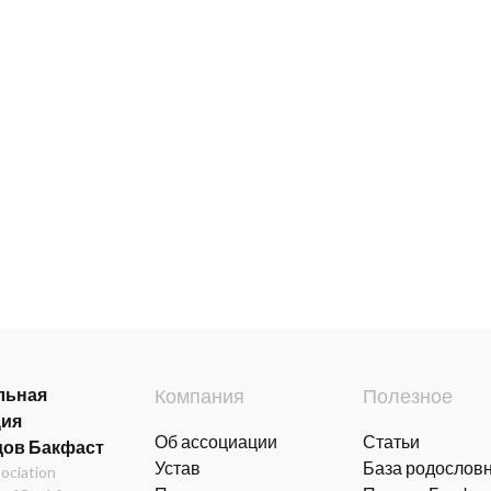
льная
Компания
Полезное
ция
Об ассоциации
Статьи
дов Бакфаст
Устав
База родослов
sociation