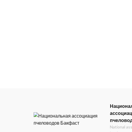
Национа
ассоциа
пчелово
National as