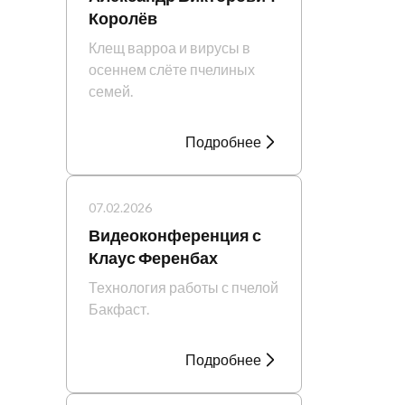
Королёв
Клещ варроа и вирусы в
осеннем слёте пчелиных
семей.
Подробнее
07.02.2026
Видеоконференция с
Клаус Ференбах
Технология работы с пчелой
Бакфаст.
Подробнее