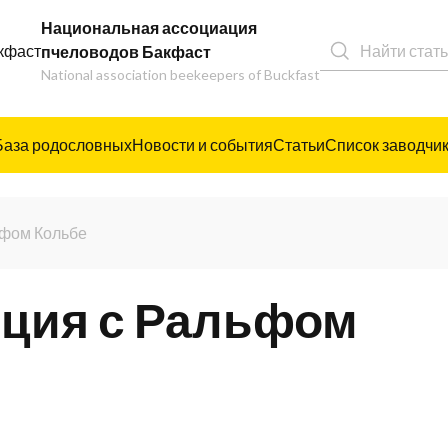
Национальная ассоциация
пчеловодов Бакфаст
National association beekeepers of Buckfast
База родословных
Новости и события
Статьи
Список заводчи
ьфом Кольбе
ция с Ральфом